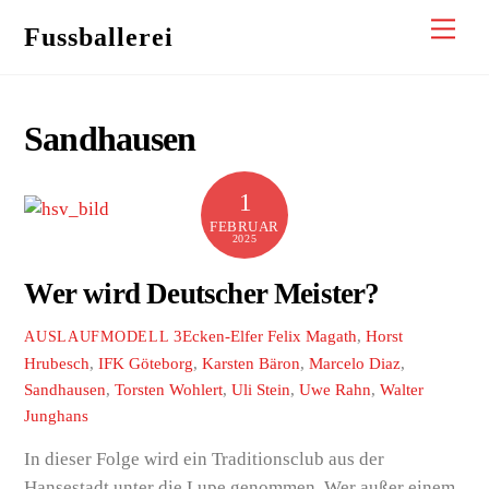
Skip
Men
Fussballerei
to
content
Sandhausen
1
FEBRUAR
2025
Wer wird Deutscher Meister?
3Ecken-Elfer
Felix Magath
,
Horst
AUSLAUFMODELL
Hrubesch
,
IFK Göteborg
,
Karsten Bäron
,
Marcelo Diaz
,
Sandhausen
,
Torsten Wohlert
,
Uli Stein
,
Uwe Rahn
,
Walter
Junghans
In dieser Folge wird ein Traditionsclub aus der
Hansestadt unter die Lupe genommen. Wer außer einem