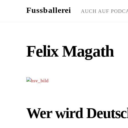
Skip
Fussballerei
to
AUCH AUF PODC
content
Felix Magath
Wer wird Deutsc