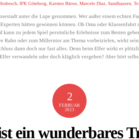
Hrubesch
,
IFK Göteborg
,
Karsten Bäron
,
Marcelo Diaz
,
Sandhausen
,
To
ansestadt unter die Lupe genommen. Wer außer einem echten Fan
 Experten hätten gewinnen können. Ob Oma oder Klassenfahrt n
 kann zu jedem Spiel persönliche Erlebnisse zum Besten geben
e Rahn oder zum Millerntor am Thema vorbeizielen, wirkt sein
chluss dann doch nur fast alles. Denn beim Elfer wirkt er plötzl
Elfer verwandeln oder doch kläglich vergeben? Aber hört selbs
2
FEBRUAR
2023
ist ein wunderbares T