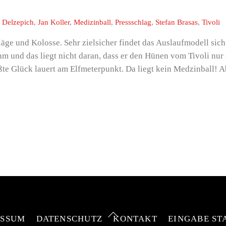
 Delzepich
,
Jan Koller
,
Medizinball
,
Pressschlag
,
Stefan Brasas
,
Tivoli
läge und Kolosse. Sehr zielsicher findet das Auslaufmodell sic
ihm und das liegt nicht daran, dass er den Hünen vom Tivoli nu
te Glück lauert am Elfmeterpunkt. Da liegt kein Medzinball! 
Back
ESSUM
DATENSCHUTZ
KONTAKT
EINGABE ST
To