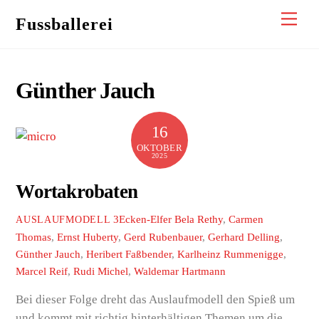
Skip
Men
Fussballerei
to
content
Günther Jauch
16
OKTOBER
2025
Wortakrobaten
3Ecken-Elfer
Bela Rethy
,
Carmen
AUSLAUFMODELL
Thomas
,
Ernst Huberty
,
Gerd Rubenbauer
,
Gerhard Delling
,
Günther Jauch
,
Heribert Faßbender
,
Karlheinz Rummenigge
,
Marcel Reif
,
Rudi Michel
,
Waldemar Hartmann
Bei dieser Folge dreht das Auslaufmodell den Spieß um
und kommt mit richtig hinterhältigen Themen um die