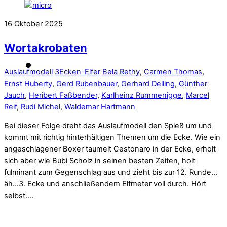
16
Oktober
2025
Wortakrobaten
Auslaufmodell
3Ecken-Elfer
Bela Rethy
,
Carmen Thomas
,
Ernst Huberty
,
Gerd Rubenbauer
,
Gerhard Delling
,
Günther
Jauch
,
Heribert Faßbender
,
Karlheinz Rummenigge
,
Marcel
Reif
,
Rudi Michel
,
Waldemar Hartmann
Bei dieser Folge dreht das Auslaufmodell den Spieß um und
kommt mit richtig hinterhältigen Themen um die Ecke. Wie ein
angeschlagener Boxer taumelt Cestonaro in der Ecke, erholt
sich aber wie Bubi Scholz in seinen besten Zeiten, holt
fulminant zum Gegenschlag aus und zieht bis zur 12. Runde…
äh…3. Ecke und anschließendem Elfmeter voll durch. Hört
selbst….