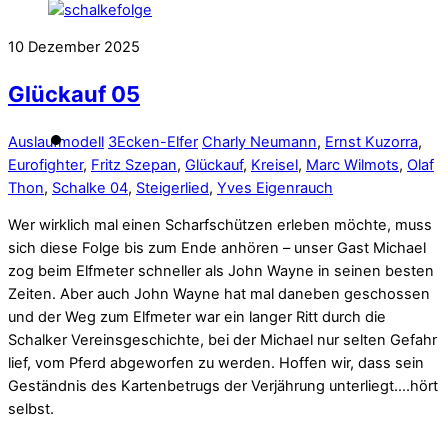
10
Dezember
2025
Glückauf 05
Auslaufmodell
3Ecken-Elfer
Charly Neumann
,
Ernst Kuzorra
,
Eurofighter
,
Fritz Szepan
,
Glückauf
,
Kreisel
,
Marc Wilmots
,
Olaf
Thon
,
Schalke 04
,
Steigerlied
,
Yves Eigenrauch
Wer wirklich mal einen Scharfschützen erleben möchte, muss
sich diese Folge bis zum Ende anhören – unser Gast Michael
zog beim Elfmeter schneller als John Wayne in seinen besten
Zeiten. Aber auch John Wayne hat mal daneben geschossen
und der Weg zum Elfmeter war ein langer Ritt durch die
Schalker Vereinsgeschichte, bei der Michael nur selten Gefahr
lief, vom Pferd abgeworfen zu werden. Hoffen wir, dass sein
Geständnis des Kartenbetrugs der Verjährung unterliegt….hört
selbst.