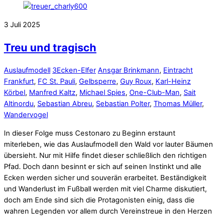
3
Juli
2025
Treu und tragisch
Auslaufmodell
3Ecken-Elfer
Ansgar Brinkmann
,
Eintracht
Frankfurt
,
FC St. Pauli
,
Gelbsperre
,
Guy Roux
,
Karl-Heinz
Körbel
,
Manfred Kaltz
,
Michael Spies
,
One-Club-Man
,
Sait
Altinordu
,
Sebastian Abreu
,
Sebastian Polter
,
Thomas Müller
,
Wandervogel
In dieser Folge muss Cestonaro zu Beginn erstaunt
miterleben, wie das Auslaufmodell den Wald vor lauter Bäumen
übersieht. Nur mit Hilfe findet dieser schließlich den richtigen
Pfad. Doch dann besinnt er sich auf seinen Instinkt und alle
Ecken werden sicher und souverän erarbeitet. Beständigkeit
und Wanderlust im Fußball werden mit viel Charme diskutiert,
doch am Ende sind sich die Protagonisten einig, dass die
wahren Legenden vor allem durch Vereinstreue in den Herzen