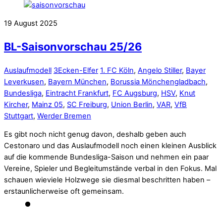
19
August
2025
BL-Saisonvorschau 25/26
Auslaufmodell
3Ecken-Elfer
1. FC Köln
,
Angelo Stiller
,
Bayer
Leverkusen
,
Bayern München
,
Borussia Mönchengladbach
,
Bundesliga
,
Eintracht Frankfurt
,
FC Augsburg
,
HSV
,
Knut
Kircher
,
Mainz 05
,
SC Freiburg
,
Union Berlin
,
VAR
,
VfB
Stuttgart
,
Werder Bremen
Es gibt noch nicht genug davon, deshalb geben auch
Cestonaro und das Auslaufmodell noch einen kleinen Ausblick
auf die kommende Bundesliga-Saison und nehmen ein paar
Vereine, Spieler und Begleitumstände verbal in den Fokus. Mal
schauen wieviele Holzwege sie diesmal beschritten haben –
erstaunlicherweise oft gemeinsam.