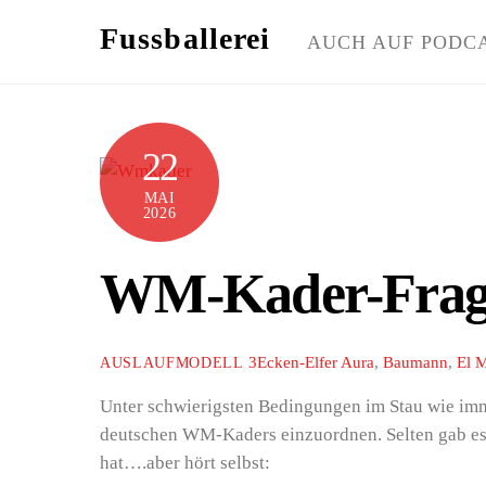
Skip
Fussballerei
to
AUCH AUF PODC
content
22
MAI
2026
WM-Kader-Frag
3Ecken-Elfer
Aura
,
Baumann
,
El 
AUSLAUFMODELL
Unter schwierigsten Bedingungen im Stau wie im
deutschen WM-Kaders einzuordnen. Selten gab es e
hat….aber hört selbst: