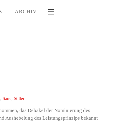
K
ARCHIV
Widgets
c
,
Sane
,
Stiller
enommen, das Debakel der Nominierung des
 und Aushebelung des Leistungsprinzips bekannt