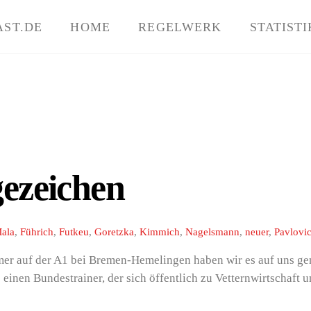
AST.DE
HOME
REGELWERK
STATISTI
ezeichen
Mala
,
Führich
,
Futkeu
,
Goretzka
,
Kimmich
,
Nagelsmann
,
neuer
,
Pavlovi
mer auf der A1 bei Bremen-Hemelingen haben wir es auf uns g
inen Bundestrainer, der sich öffentlich zu Vetternwirtschaft