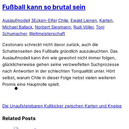
Fußball kann so brutal sein
Auslaufmodell
3Ecken-Elfer
Chile
,
Ewald Lienen
,
Karten
,
Michael Ballack
,
Norbert Siegmann
,
Rudi Völler
,
Toni
Schumacher
,
Weltmeisterschaft
Cestonaro schreckt nicht davor zurück, auch die
Schattenseiten des Fußballs gründlich auszuleuchten. Das
Auslaufmodell kann ihm wie gewohnt nicht immer folgen,
glücklicherweise gehen seine verzweifelten Suchprozesse
nach Antworten in der schlechten Tonqualität unter. Hört
selbst, warum Chile in dieser Folge nebst vielen weiteren
Promis eine Hauptrolle spielt.
Die Unaufsteigbaren
Kultkicker zwischen Karten und Kneipe
Related Posts